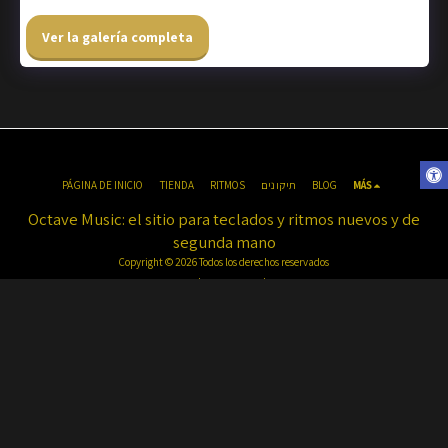
Ver la galería completa
PÁGINA DE INICIO
TIENDA
RITMOS
תיקונים
BLOG
MÁS
Octave Music: el sitio para teclados y ritmos nuevos y de
segunda mano
Copyright © 2026 Todos los derechos reservados
Condiciones de uso
|
intimidad
|
accesibilidad
Haga clic para registrarse