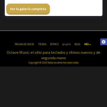
Ver la galería completa
PÁGINA DE INICIO
TIENDA
RITMOS
תיקונים
BLOG
MÁS
Octave Music: el sitio para teclados y ritmos nuevos y de
segunda mano
Copyright © 2026 Todos los derechos reservados
Condiciones de uso
|
intimidad
|
accesibilidad
Haga clic para registrarse