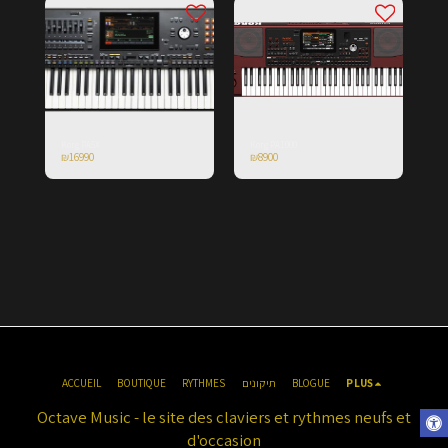
Korg PA5X
Korg PA1000
₪
16990
₪
8900
ACCUEIL
BOUTIQUE
RYTHMES
תיקונים
BLOGUE
PLUS
Octave Music - le site des claviers et rythmes neufs et
d'occasion