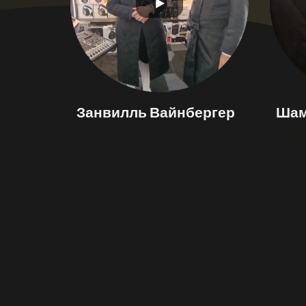
Занвилль Вайнбергер
Шам