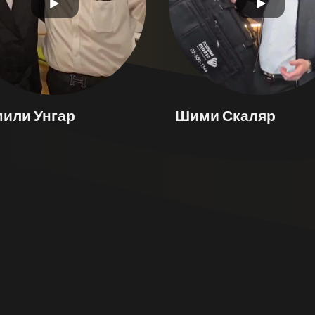
или Унгар
Шими Скаляр