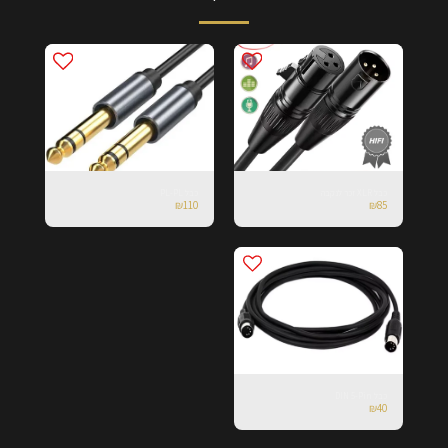
כבל XLR זכר לנקבה
כבל PL-PL
₪
110
₪
85
כבל DIN 5-Pin
₪
40