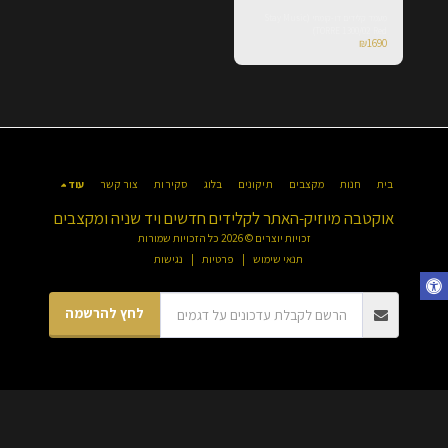
מעמד קלידים דו-קומתי (Stay Music
TORRE 1300/02 Red)
₪
1690
בית
חנות
מקצבים
תיקונים
בלוג
סקירות
צור קשר
עוד
אוקטבה מיוזיק-האתר לקלידים חדשים ויד שניה ומקצבים
זכויות יוצרים © 2026 כל הזכויות שמורות
תנאי שימוש
|
פרטיות
|
נגישות
לחץ להרשמה