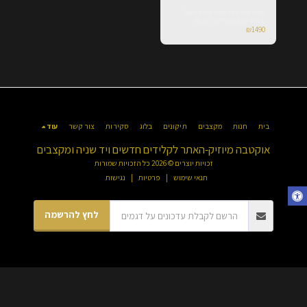
מעמד קלידים דו-קומתי עמודה (Stay
Music INTRUDER/02 Black)
₪
1490
בית
חנות
מקצבים
תיקונים
בלוג
סקירות
צור קשר
עוד
אוקטבה מיוזיק-האתר לקלידים חדשים ויד שניה ומקצבים
זכויות יוצרים © 2026 כל הזכויות שמורות
תנאי שימוש
|
פרטיות
|
נגישות
לחץ להרשמה